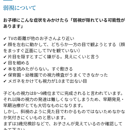
弱視について
お子様にこんな症状をみかけたら「弱視が隠れている可能性が
あります」
✔ TVの距離が他のお子さんより近い
✔ 顔を左右に動かして、どちらか一方の目で観ようとする（顔
をまっすぐ正面にしてTVを観ていない）
✔ 片目を隠すとすごく嫌がる。見えにくいと言う
✔ 目を細める
✔ 本を読みたがらない。すぐ飽きる
✔ 保育園・幼稚園での視力検査がうまくできなかった
✔ メガネをかけても視力が1.0まで出ない目
子どもの視力は8～9歳位までに完成されると言われています。
それ以降の視力の発達は難しくなってしまうため、早期発見・
早期治療がとても大切なものになります。
しかし、斜視のように見た目でわかるものではないためなかな
か気付きにくいものと思います。
まずは3歳児検診などで、お子さんが見えているのか確認して
みて下さい。